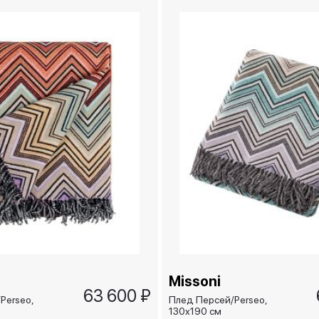
Missoni
63 600 ₽
Perseo,
Плед Персей/Perseo,
130х190 см