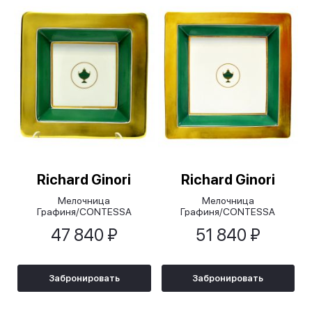
Richard Ginori
Richard Ginori
Мелочница
Мелочница
Графиня/CONTESSA
Графиня/CONTESSA
SMERALDO, изумрудный,
SMERALDO/изумрудный,
47 840 ₽
51 840 ₽
18х18 см
24х24 см
Забронировать
Забронировать