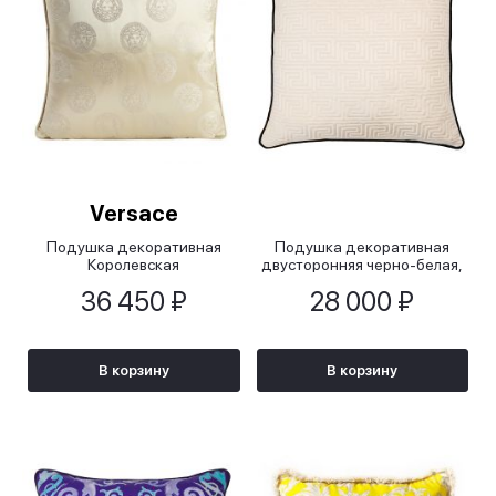
Versace
Подушка декоративная
Подушка декоративная
Королевская
двусторонняя черно-белая,
медуза/Medusa royal, 45x45
50х50см
36 450 ₽
28 000 ₽
см
В корзину
В корзину