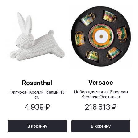
Versace
Rosenthal
Набор для чая на 6 персон
Фигурка "Кролик" белый, 13
Версаче Охотник в
см
джунглях/Versace Jungle
4 939 ₽
216 613 ₽
Animalier
В корзину
В корзину