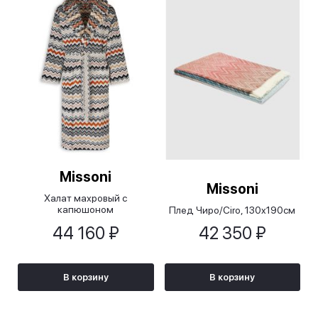
Missoni
Missoni
Халат махровый с
капюшоном
Плед Чиро/Ciro, 130x190см
Бернард/Bernard
44 160 ₽
42 350 ₽
В корзину
В корзину