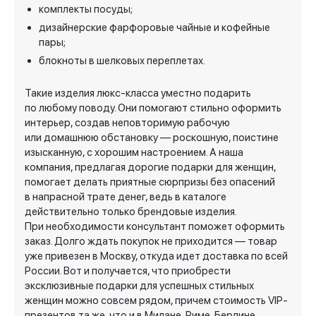
комплекты посуды;
дизайнерские фарфоровые чайные и кофейные
пары;
блокноты в шелковых переплетах.
Такие изделия люкс-класса уместно подарить
по любому поводу. Они помогают стильно оформить
интерьер, создав неповторимую рабочую
или домашнюю обстановку — роскошную, поистине
изысканную, с хорошим настроением. А наша
компания, предлагая дорогие подарки для женщин,
помогает делать приятные сюрпризы без опасений
в напрасной трате денег, ведь в каталоге
действительно только брендовые изделия.
При необходимости консультант поможет оформить
заказ. Долго ждать покупок не приходится — товар
уже привезен в Москву, откуда идет доставка по всей
России. Вот и получается, что приобрести
эксклюзивные подарки для успешных стильных
женщин можно совсем рядом, причем стоимость VIP-
презентов та же, что и в Милане, Риме, Берлине