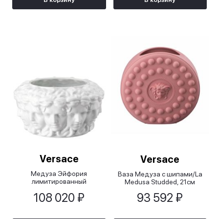
Versace
Versace
Медуза Эйфория
Ваза Медуза с шипами/La
лимитированный
Medusa Studded, 21см
выпуск/Medusa Euphoria
108 020 ₽
93 592 ₽
Limited Edition