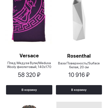
Versace
Rosenthal
Плед Медуза Вули/Medusa
Ваза Поверхность/Surface
Wooly фиолетовый, 140х170
белая, 20 см
см
58 320 ₽
10 916 ₽
В корзину
В корзину