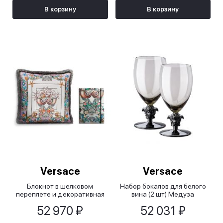
В корзину
В корзину
Versace
Versace
Блокнот в шелковом
Набор бокалов для белого
переплете и декоративная
вина (2 шт) Медуза
подушка
дымчатая 2-е издание/
52 970 ₽
52 031 ₽
Lumiere 2nd Edition Haze