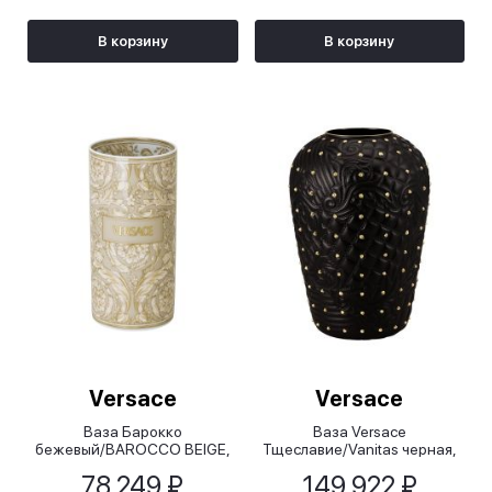
В корзину
В корзину
Versace
Versace
Ваза Барокко
Ваза Versace
бежевый/BAROCCO BEIGE,
Тщеславие/Vanitas черная,
24см
31 см
78 249 ₽
149 922 ₽