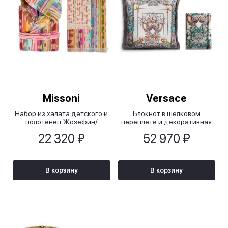
Missoni
Versace
Набор из халата детского и
Блокнот в шелковом
полотенец Жозефин/
переплете и декоративная
Josephine
подушка
22 320 ₽
52 970 ₽
В корзину
В корзину