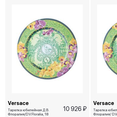
Versace
Versace
10 926 ₽
Тарелка юбилейная Д.В.
Тарелка юбил
Флоралия/D.V.Floralia, 18
Флоралия/ D.V.