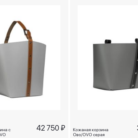
42 750 ₽
ина с
Кожаная корзина
OVO
Ово/OVO серая