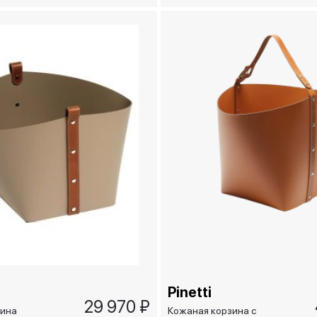
Pinetti
29 970 ₽
зина
Кожаная корзина с