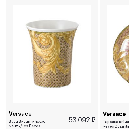
Versace
Versace
53 092 ₽
Ваза Византийские
Тарелка юбил
мечты/Les Reves
Reves Byzanti