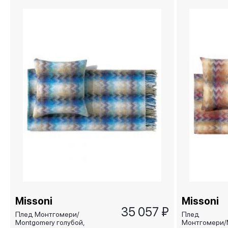
Missoni
Missoni
35 057 ₽
Плед Монтгомери/
Плед
Montgomery голубой,
Монтгомери/