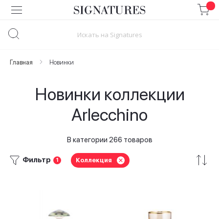
Skip
to
Content
Главная
Новинки
Новинки коллекции
Arlecchino
В категории 266 товаров
Фильтр
Коллекция
1