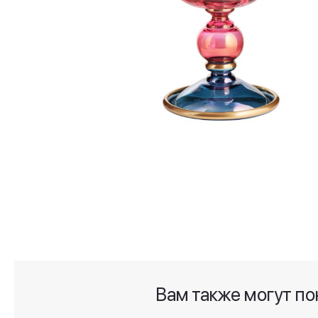
Skip
to
the
beginning
of
the
images
gallery
Вам также могут по