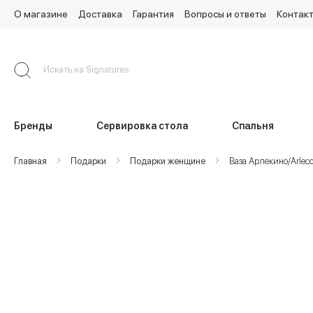
О магазине
Доставка
Гарантия
Вопросы и ответы
Контак
Skip
to
Content
Бренды
Сервировка стола
Спальня
Главная
Подарки
Подарки женщине
Ваза Арлекино/Arlec