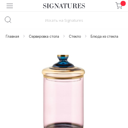
Skip
to
Content
Главная
Сервировка стола
Стекло
Блюда из стекла
Skip
to
the
end
of
the
images
gallery