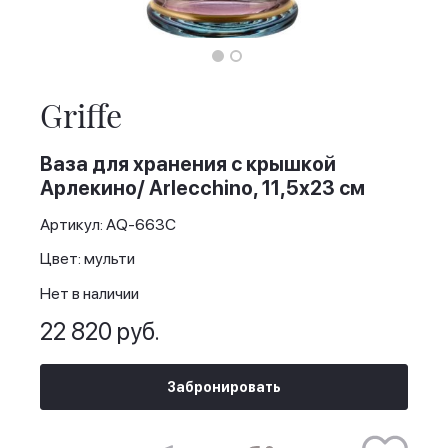
Skip
to
the
Griffe
beginning
of
the
Ваза для хранения с крышкой
images
Арлекино/ Arlecchino, 11,5х23 см
gallery
Артикул: AQ-663C
Цвет: мульти
Нет в наличии
22 820 руб.
Забронировать