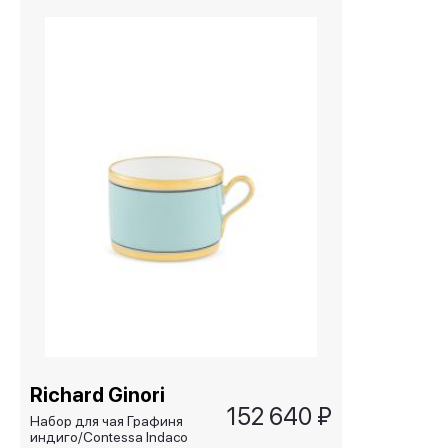
Richard Ginori
152 640 ₽
Набор для чая Графиня
индиго/Contessa Indaco