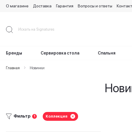
О магазине
Доставка
Гарантия
Вопросы и ответы
Контак
Skip
to
Content
Бренды
Сервировка стола
Спальня
Главная
Новинки
Нови
Фильтр
Коллекция
1