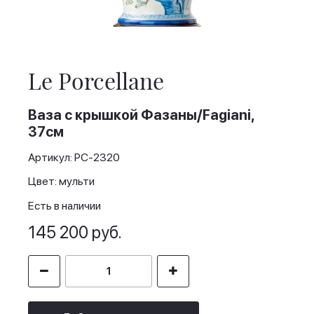
Skip
to
the
Le Porcellane
beginning
of
the
Ваза с крышкой Фазаны/Fagiani,
images
37см
gallery
Артикул: PC-2320
Цвет: мульти
Есть в наличии
145 200 руб.