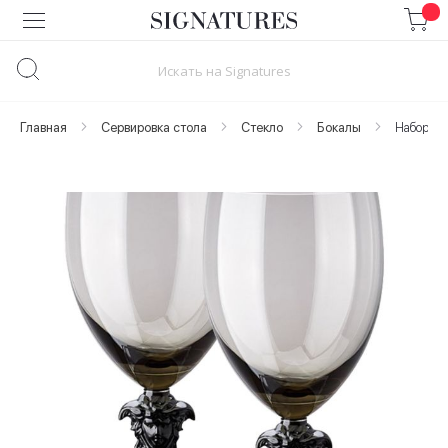
Skip
to
Content
Главная
Сервировка стола
Стекло
Бокалы
Набор бо
Skip
to
the
end
of
the
images
gallery