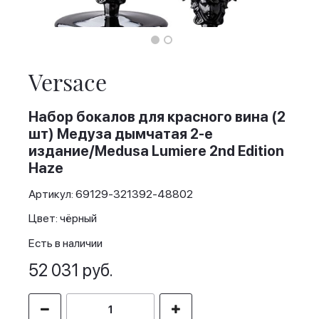
Skip
to
the
Versace
beginning
of
the
Набор бокалов для красного вина (2
images
шт) Медуза дымчатая 2-е
gallery
издание/Medusa Lumiere 2nd Edition
Haze
Артикул: 69129-321392-48802
Цвет: чёрный
Есть в наличии
52 031 руб.