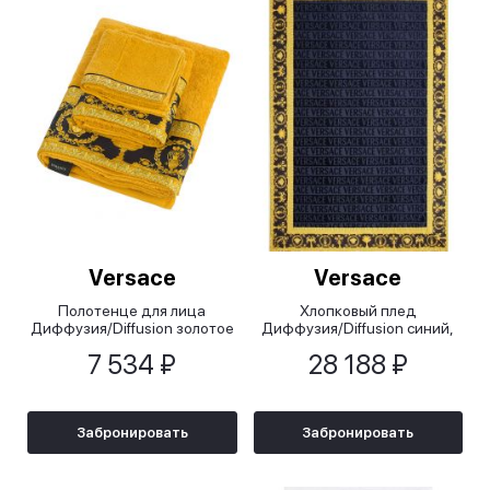
Versace
Versace
Полотенце для лица
Хлопковый плед
Диффузия/Diffusion золотое
Диффузия/Diffusion синий,
с черным, 60x100 см
145x195 см
7 534 ₽
28 188 ₽
Забронировать
Забронировать