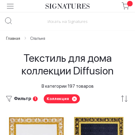
Skip
to
Content
Главная
Спальня
Текстиль для дома
коллекции Diffusion
В категории 197 товаров
Фильтр
Коллекция
1