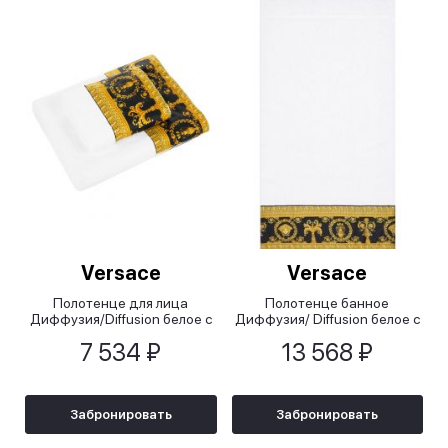
Versace
Versace
Полотенце для лица
Полотенце банное
Диффузия/Diffusion белое с
Диффузия/ Diffusion белое с
черным с золотом, 60x100
черным, 100x170 см
7 534 ₽
13 568 ₽
см
Забронировать
Забронировать