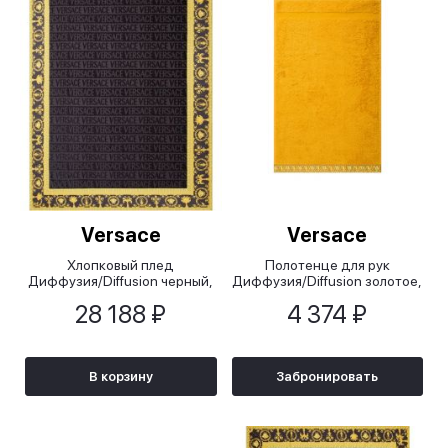
Versace
Versace
Хлопковый плед
Полотенце для рук
Диффузия/Diffusion черный,
Диффузия/Diffusion золотое,
145x195 см
40x60 см
28 188 ₽
4 374 ₽
В корзину
Забронировать