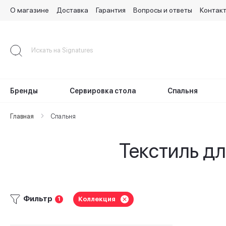
О магазине
Доставка
Гарантия
Вопросы и ответы
Контак
Skip
to
Content
Бренды
Сервировка стола
Спальня
Главная
Спальня
Текстиль д
Фильтр
Коллекция
1