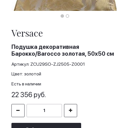
Skip
to
the
Versace
beginning
of
the
Подушка декоративная
images
Барокко/Barocco золотая, 50x50 см
gallery
Артикул: ZCU29SO-ZJ2505-Z0001
Цвет: золотой
Есть в наличии
22 356 руб.