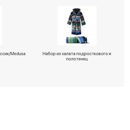
ассик/Medusa
Набор из халата подросткового и
полотенец
+7 (495) 287 00 65
info@signatures.ru