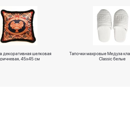
а декоративная шелковая
Тапочки махровые Медуза кл
оричневая, 45x45 см
Classic белые
Новинки
Оплачивайте