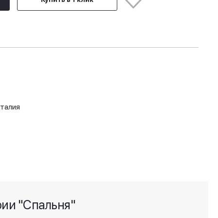
Италия
рии "Спальня"