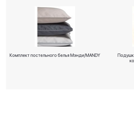
gallery
Комплект постельного белья Мэнди/MANDY
Подушк
к
О магазине
Аксессуары для дома