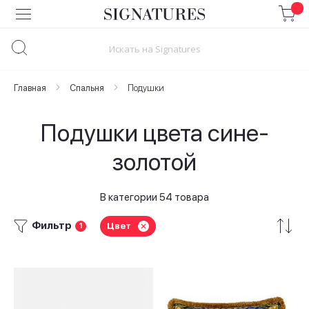
Skip
to
Content
Главная
Спальня
Подушки
Подушки цвета сине-
золотой
В категории 54 товара
Фильтр
Цвет
1