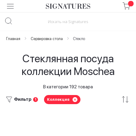
Skip
to
Content
Главная
Сервировка стола
Стекло
Стеклянная посуда
коллекции Moschea
В категории 192 товара
Фильтр
Коллекция
1