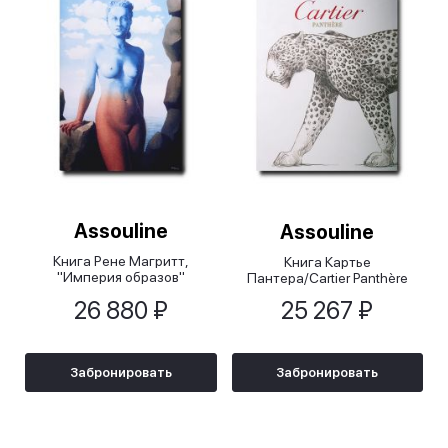
Assouline
Assouline
Книга Рене Магритт,
Книга Картье
"Империя образов"
Пантера/Cartier Panthère
(французский)/Rene
26 880 ₽
25 267 ₽
Magritte, L'Empire des Images
(French)
Забронировать
Забронировать