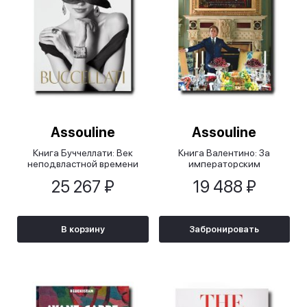
Assouline
Assouline
Книга Буччеллати: Век
Книга Валентино: За
неподвластной времени
императорским
красоты/Buccellati: A Century
столом/Valentino: At the
25 267 ₽
19 488 ₽
of Timeless Beauty
Emperor's Table
В корзину
Забронировать