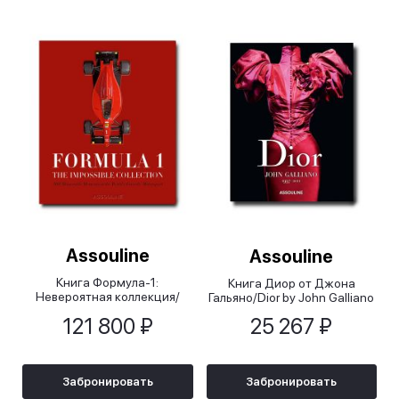
Assouline
Assouline
Книга Формула-1:
Книга Диор от Джона
Невероятная коллекция/
Гальяно/Dior by John Galliano
Formula 1: The Impossible
121 800 ₽
25 267 ₽
Collection
Забронировать
Забронировать