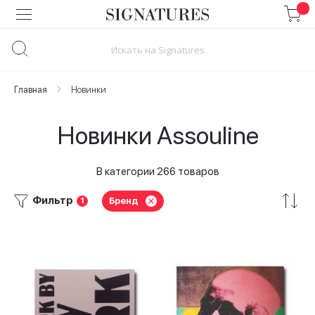
Skip
to
Content
Главная
Новинки
Новинки Assouline
В категории 266 товаров
Фильтр
Бренд
1