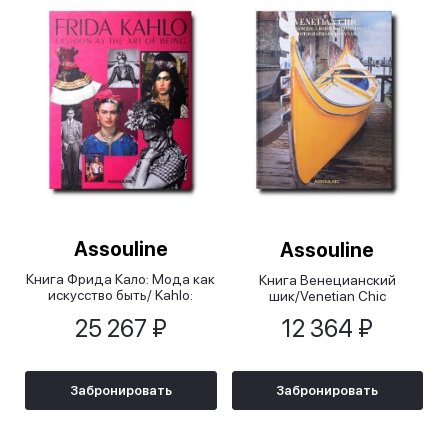
Assouline
Assouline
Книга Фрида Кало: Мода как
Книга Венецианский
искусство быть/ Kahlo:
шик/Venetian Chic
Fashion as the Art of Being
25 267 ₽
12 364 ₽
Забронировать
Забронировать