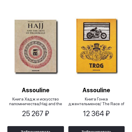
Assouline
Assouline
Книга Хадж и искусство
Книга Гонка
паломничества/Hajj and the
джентельменов/ The Race of
Arts of Pilgrimage
Gentlemen
25 267 ₽
12 364 ₽
Забронировать
Забронировать