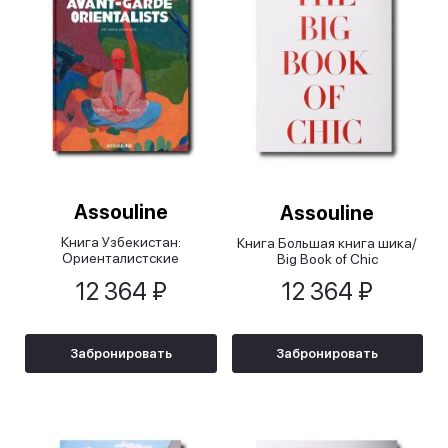
Assouline
Assouline
Книга Узбекистан:
Книга Большая книга шика/
Ориенталистские
Big Book of Chic
авангардисты/Uzbekistan:
12 364 ₽
12 364 ₽
Avant-Garde Orientalists
Забронировать
Забронировать