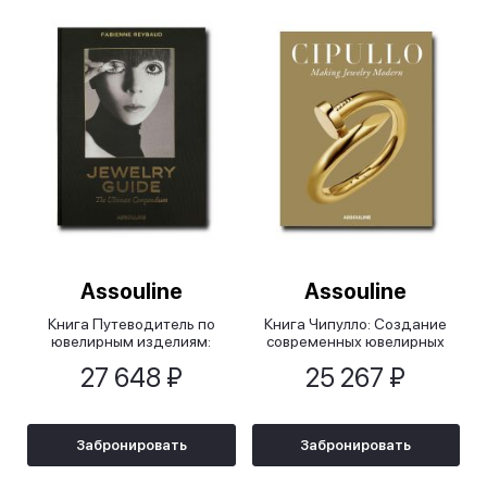
Assouline
Assouline
Книга Путеводитель по
Книга Чипулло: Создание
ювелирным изделиям:
современных ювелирных
Полный справочник/Jewelry
изделий/Cipullo: Making
27 648 ₽
25 267 ₽
Guide: The Ultimate
Jewelry Modern
Compendium
Забронировать
Забронировать