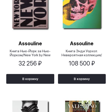
Assouline
Assouline
Книга Нью-Йорк за Нью-
Книга Энди Уорхол:
Йорком/New York by New
Невероятная коллекция/
York
Andy Warhol: The Impossible
32 256 ₽
108 500 ₽
Collection
В корзину
В корзину