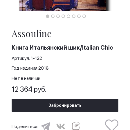
Skip
to
the
Assouline
beginning
of
the
Книга Итальянский шик/Italian Chic
images
gallery
Артикул: 1-122
Год издания 2018
Нет в наличии
12 364 руб.
Забронировать
Поделиться: