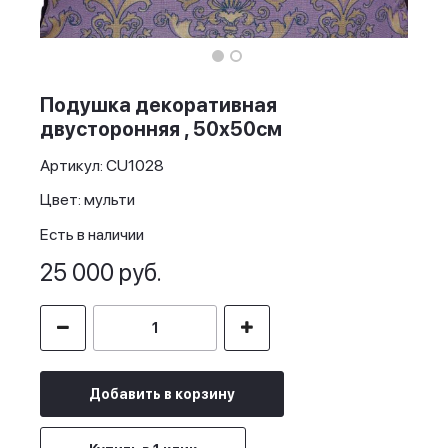
Skip
to
the
Подушка декоративная
beginning
двусторонняя , 50х50см
of
the
Артикул: CU1028
images
gallery
Цвет: мульти
Есть в наличии
25 000 руб.
Добавить в корзину