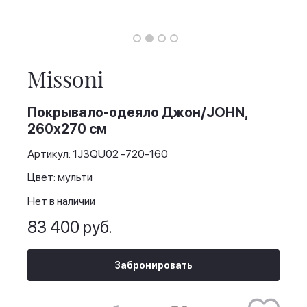
Skip
to
the
Missoni
beginning
of
the
Покрывало-одеяло Джон/JOHN,
images
260х270 см
gallery
Артикул: 1J3QU02 -720-160
Цвет: мульти
Нет в наличии
83 400 руб.
Забронировать