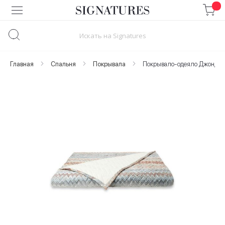
Skip
to
Content
Главная
Спальня
Покрывала
Покрывало-одеяло Джон/JO
Skip
to
the
end
of
the
images
gallery