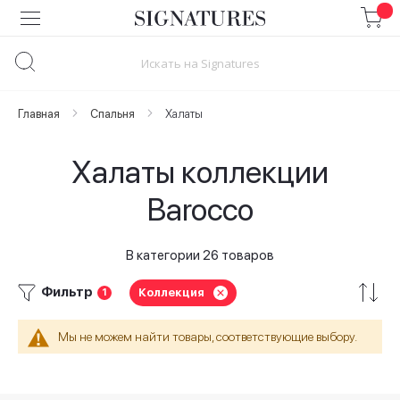
Skip
to
Content
Главная
Спальня
Халаты
Халаты коллекции
Barocco
В категории 26 товаров
Фильтр
Коллекция
1
Мы не можем найти товары, соответствующие выбору.