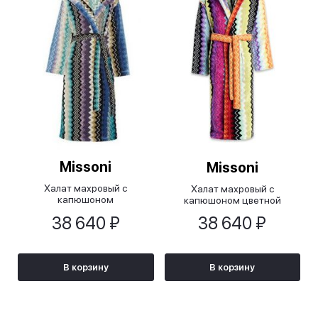
Missoni
Missoni
Халат махровый с
Халат махровый с
капюшоном
капюшоном цветной
Джакомо/GIACOMO в
38 640 ₽
38 640 ₽
светлых тонах
В корзину
В корзину