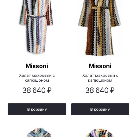
Missoni
Missoni
Халат махровый с
Халат махровый с
капюшоном
капюшоном
Джакомо/GIACOMO
Джакомо/GIACOMO в
38 640 ₽
38 640 ₽
темных тонах
В корзину
В корзину