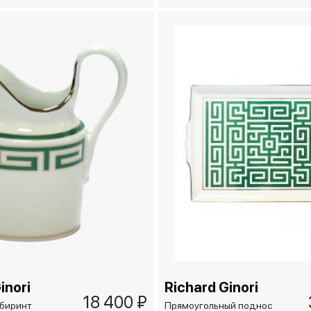
abirinto
изумрудный/LABIRINTO
SMERALDO, 31,5 см
inori
Richard Ginori
18 400 ₽
абиринт
Прямоугольный поднос