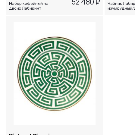
52 480 ₽
Набор кофейный на
Чайник Лаби
двоих Лабиринт
изумрудный/
изумрудный/ LABIRINTO
SMERALDO
SMERALDO