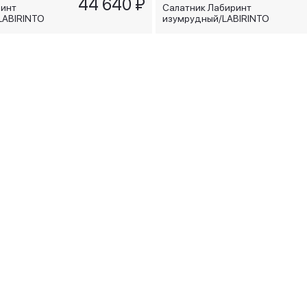
44 640 ₽
ринт
Салатник Лабиринт
LABIRINTO
изумрудный/LABIRINTO
SMERALDO, 20 см