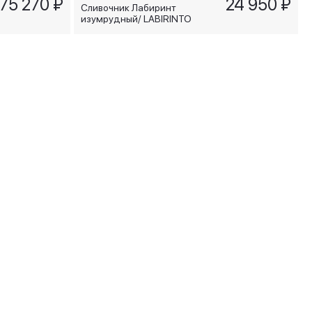
75 270 ₽
24 950 ₽
Сливочник Лабиринт
изумрудный/ LABIRINTO
SMERALDO, 245 мл