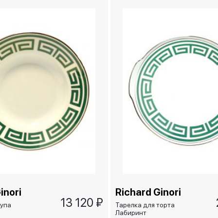
inori
Richard Ginori
13 120 ₽
супа
Тарелка для торта
Лабиринт