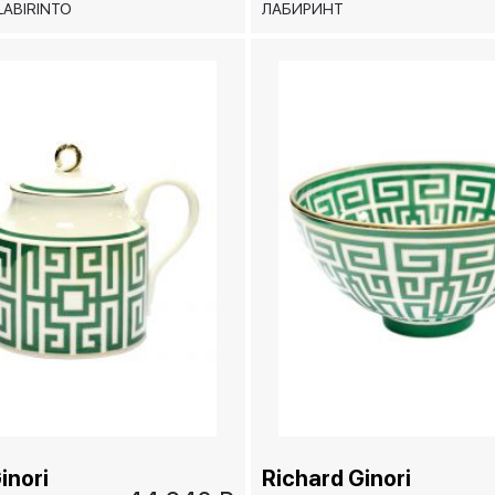
LABIRINTO
ЛАБИРИНТ
ИЗУМРУДНЫЙ/
LABIRINTO SMERALDO,
23х32 см
inori
Richard Ginori