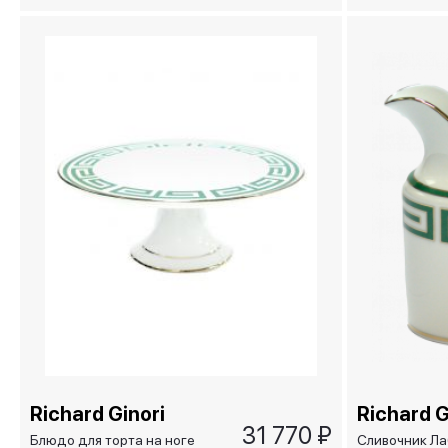
SMERALDO
изумрудный/L
Smeraldo
Richard Ginori
Richard G
31 770 ₽
Блюдо для торта на ноге
Сливочник Л