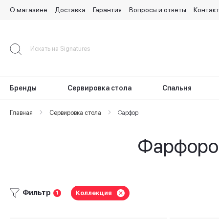
О магазине
Доставка
Гарантия
Вопросы и ответы
Контак
Skip
to
Content
Бренды
Сервировка стола
Спальня
Главная
Сервировка стола
Фарфор
Фарфоров
Фильтр
Коллекция
1