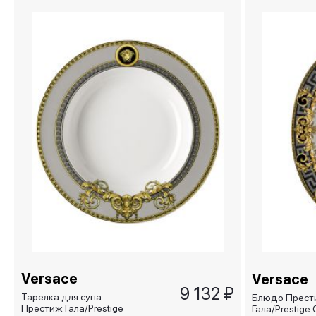
Versace
Versace
9 132 ₽
Тарелка для супа
Блюдо Прест
Престиж Гала/Prestige
Гала/Prestige 