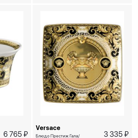
Versace
6 765 ₽
3 335 ₽
Блюдо Престиж Гала/