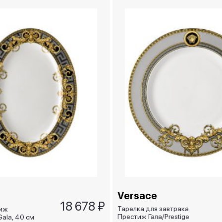
Versace
18 678 ₽
Тарелка для завтрака
иж
Престиж Гала/Prestige
Gala, 40 см