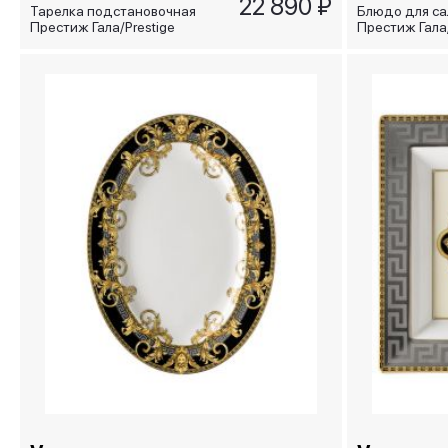
22 890 ₽
Тарелка подстановочная
Блюдо для са
Престиж Гала/Prestige
Престиж Гала/
Gala, 30 см
Gala, 25 см