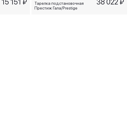
15 151 ₽
38 022 ₽
Тарелка подстановочная
Престиж Гала/Prestige
Gala, 30 см