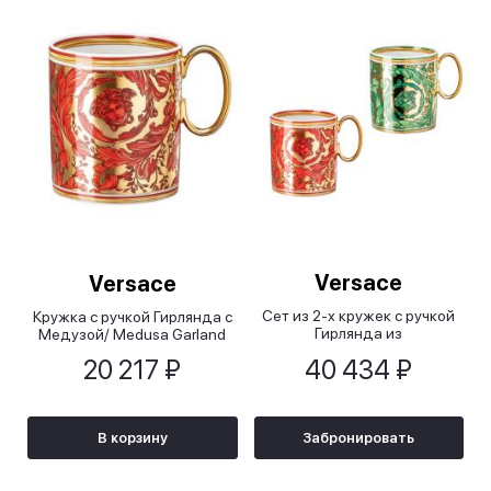
Versace
Versace
Сет из 2-х кружек с ручкой
Кружка с ручкой Гирлянда с
Гирлянда из
Медузой/ Medusa Garland
Медузы/Medusa Garland
20 217 ₽
40 434 ₽
В корзину
Забронировать