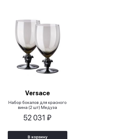
Versace
Набор бокалов для красного
вина (2 шт) Медуза
дымчатая 2-е
52 031 ₽
издание/Medusa Lumiere
2nd Edition Haze
В корзину