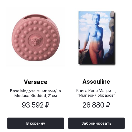
Assouline
Versace
Книга Рене Магритт,
Ваза Медуза с шипами/La
"Империя образов"
Medusa Studded, 21см
(французский)/Rene
93 592 ₽
26 880 ₽
Magritte, L'Empire des Images
(French)
В корзину
Забронировать