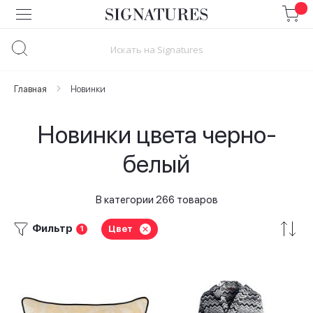
Skip
to
Content
Главная
Новинки
Новинки цвета черно-
белый
В категории 266 товаров
Фильтр
Цвет
1