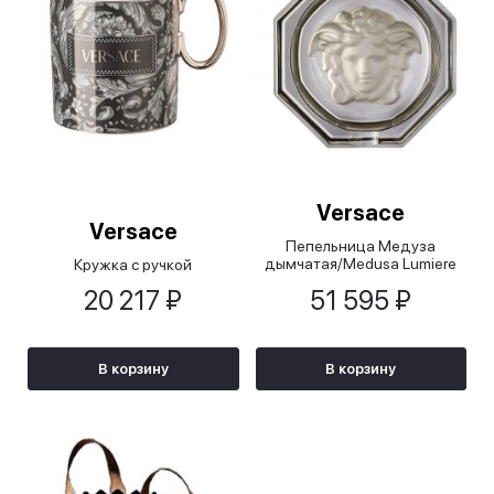
Versace
Versace
Пепельница Медуза
дымчатая/Medusa Lumiere
Кружка с ручкой
Haze черная, 16 см
20 217 ₽
51 595 ₽
В корзину
В корзину