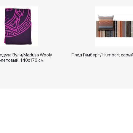
едуза Вули/Medusa Wooly
Плед Гумберт/ Humbert серый
летовый, 140х170 см
Новинки
Оплачивайте