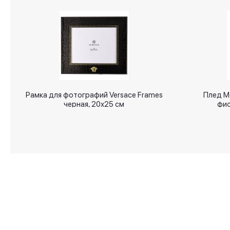
gallery
Рамка для фотографий Versace Frames
Плед М
черная, 20х25 см
фио
О магазине
Аксессуары для дома