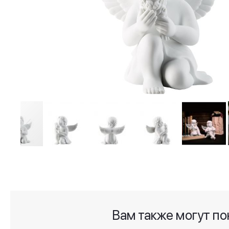
Skip
to
the
beginning
of
the
Вам также могут по
images