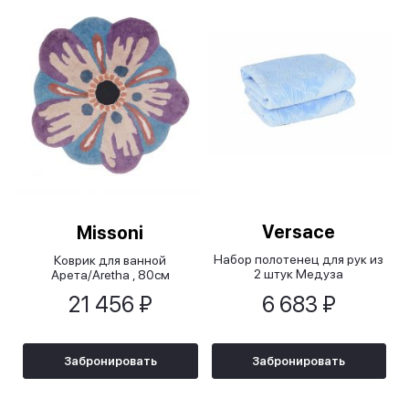
Versace
Missoni
Набор полотенец для рук из
Коврик для ванной
2 штук Медуза
Арета/Aretha , 80см
классик/Medusa Classic
21 456 ₽
6 683 ₽
голубой
Забронировать
Забронировать