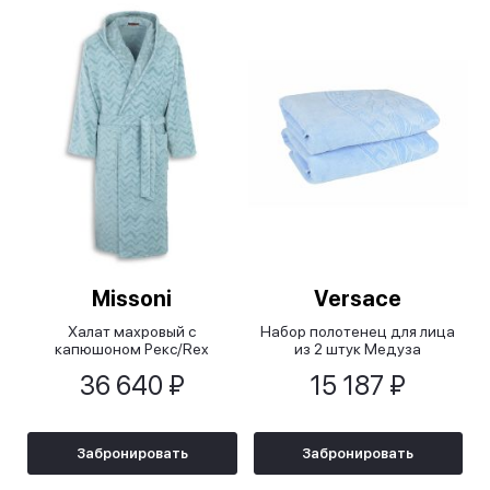
Missoni
Versace
Халат махровый с
Набор полотенец для лица
капюшоном Рекс/Rex
из 2 штук Медуза
голубой
классик/Medusa Classic
36 640 ₽
15 187 ₽
голубой
Забронировать
Забронировать