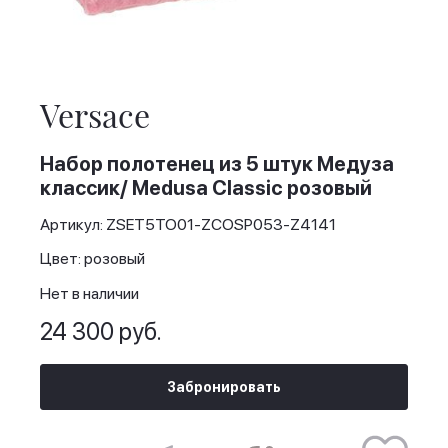
Skip
to
the
Versace
beginning
of
the
Набор полотенец из 5 штук Медуза
images
классик/ Medusa Classic розовый
gallery
Артикул: ZSET5TO01-ZCOSP053-Z4141
Цвет: розовый
Нет в наличии
24 300 руб.
Забронировать