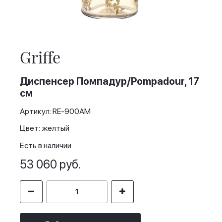
Skip
to
the
Griffe
beginning
of
the
Диспенсер Помпадур/Pompadour, 17
images
см
gallery
Артикул: RE-900AM
Цвет: желтый
Есть в наличии
53 060 руб.