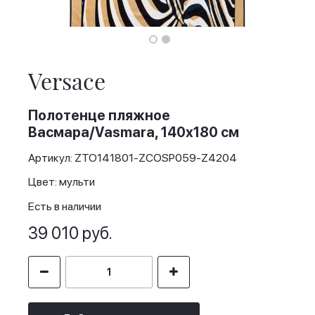
Skip
to
the
Versace
beginning
of
the
Полотенце пляжное
images
Васмара/Vasmara, 140х180 см
gallery
Артикул: ZTO141801-ZCOSP059-Z4204
Цвет: мульти
Есть в наличии
39 010 руб.