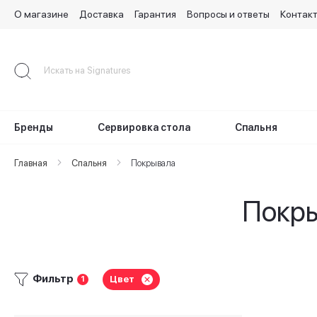
О магазине
Доставка
Гарантия
Вопросы и ответы
Контак
Skip
to
Content
Бренды
Сервировка стола
Спальня
Главная
Спальня
Покрывала
Покры
Фильтр
Цвет
1