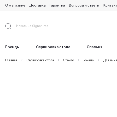
О магазине
Доставка
Гарантия
Вопросы и ответы
Контак
Skip
to
Content
Бренды
Сервировка стола
Спальня
Главная
Сервировка стола
Стекло
Бокалы
Для вин