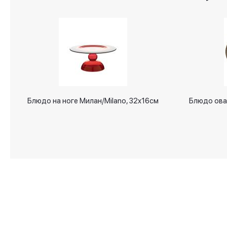
gallery
Блюдо на ноге Милан/Milano, 32x16см
Блюдо ова
О магазине
Аксессуары для дома