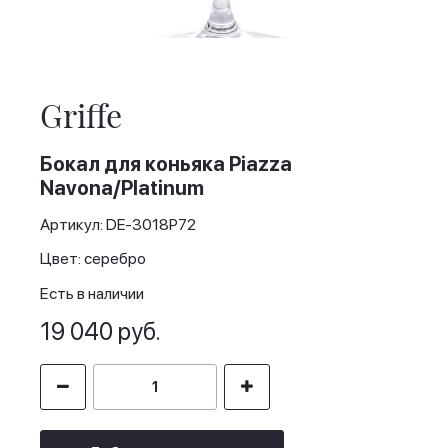
Skip
to
the
Griffe
beginning
of
the
Бокал для коньяка Piazza
images
Navona/Platinum
gallery
Артикул: DE-3018P72
Цвет: серебро
Есть в наличии
19 040 руб.