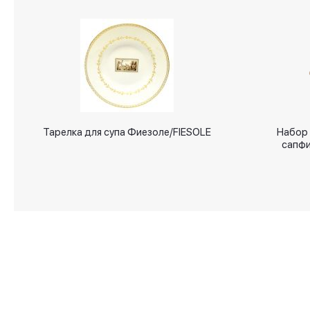
gallery
Тарелка для супа Фиезоле/FIESOLE
Набор 
сапфи
О магазине
Аксессуары для дома