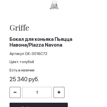
Skip
to
the
Griffe
beginning
of
the
Бокал для коньяка Пьяцца
images
Навона/Piazza Navona
gallery
Артикул: DE-3018C72
Цвет: голубой
Есть в наличии
25 340 руб.