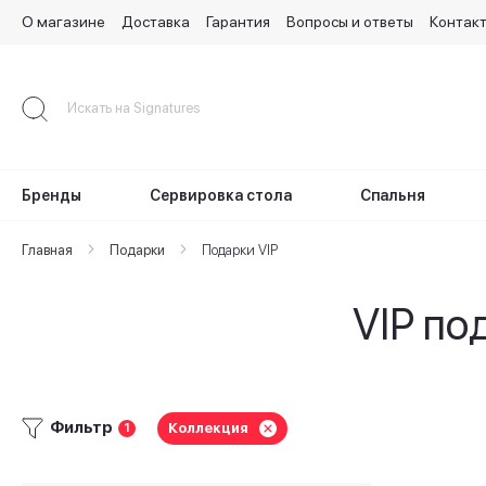
О магазине
Доставка
Гарантия
Вопросы и ответы
Контак
Skip
to
Content
Бренды
Сервировка стола
Спальня
Главная
Подарки
Подарки VIP
VIP по
Фильтр
Коллекция
1