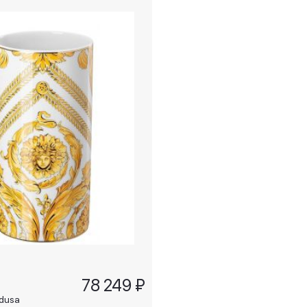
78 249 ₽
dusa