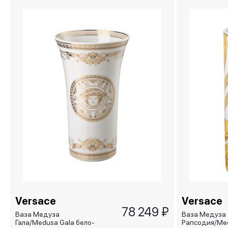
Versace
Versace
78 249 ₽
Ваза Медуза
Ваза Медуза
Гала/Medusa Gala бело-
Рапсодия/Me