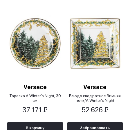
Versace
Versace
Тарелка A Winter's Night, 30
Блюдо квадратное Зимняя
см
ночь/A Winter's Night
37 171 ₽
52 626 ₽
В корзину
Забронировать