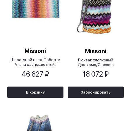
Missoni
Missoni
Шерстяной плед Победа/
Рюкзак хлопковый
Vittiria разноцветный,
Джакомо/Giacomo
150x180 см
46 827 ₽
18 072 ₽
В корзину
Забронировать