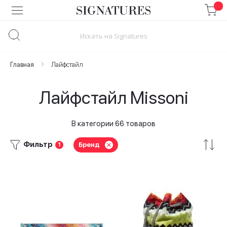
Skip
to
Content
Главная
Лайфстайл
Лайфстайл Missoni
В категории 66 товаров
Фильтр
Бренд
1