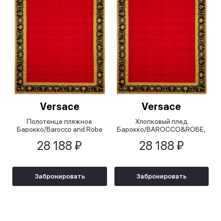
Versace
Versace
Полотенце пляжное
Хлопковый плед
Барокко/Barocco and Robe
Барокко/BAROCCO&ROBE,
красное, 145x195 cм
145x195 cм
28 188 ₽
28 188 ₽
Забронировать
Забронировать