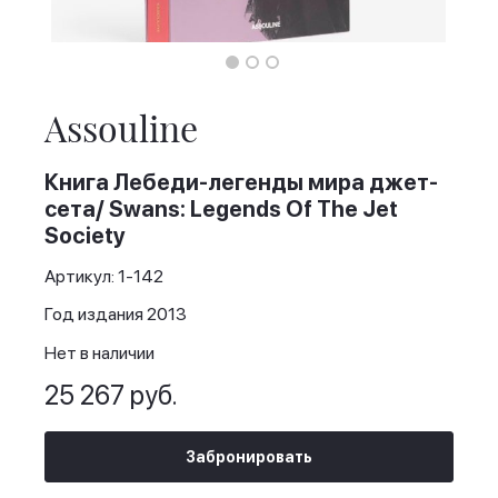
Skip
to
the
Assouline
beginning
of
the
Книга Лебеди-легенды мира джет-
images
сета/ Swans: Legends Of The Jet
gallery
Society
Артикул: 1-142
Год издания 2013
Нет в наличии
25 267 руб.
Забронировать